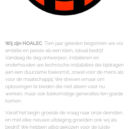
Wij zijn HOALEC
. Tien jaar geleden begonnen we vol
ambitie en passie als een klein, lokaal bedrijf.
Vandaag de dag ontwerpen, installeren en
onderhouden we technische installaties die bijdragen
aan een duurzame toekomst, zowel voor de mens als
voor de maatschappij. We streven ernaar om
oplossingen te bieden die niet alleen voor nu
werken, maar ook toekomstige generaties ten goede
komen.
Vanaf het begin groeide de vraag naar onze diensten,
en met elke nieuwe uitdaging groeiden ook wij als
bedrijf. We hebben altijd gekozen voor de juiste