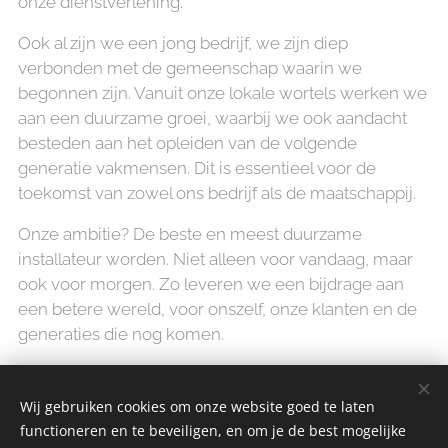
onze dienstverlening.
Ook al zijn we een jong bedrijf, we zijn diep
verbonden met de gemeenschap waarin we
begonnen zijn. Vanuit onze lokale wortels werken we
aan een duurzame groei, waarbij we ook aandacht
besteden aan het opleiden van de volgende
generatie vakmensen. Dit is essentieel voor de
toekomst van zowel ons bedrijf als de maatschappij.
Onze ambitie? De beste en meest duurzame
installateur worden. Niet alleen voor vandaag, maar
ook voor morgen. Zo leveren we een bijdrage aan
een betere wereld, voor onszelf, onze klanten en de
generaties die nog komen.
Wij gebruiken cookies om onze website goed te laten
functioneren en te beveiligen, en om je de best mogelijke